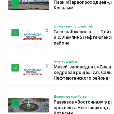
Парк «Первопроходцев», г
Когалым
Коммунальное хозяйство
Газоснабжение п.г.т. Пойк
и с. Лемпино Нефтеюганск
района
Культура, досуг
Музей-заповедник «Свяще
кедровая роща», с.п. Салы
Нефтеюганского района
Дорожное хозяйство
Развязка «Восточная» в р
проспекта Нефтяников, г.
Когалым