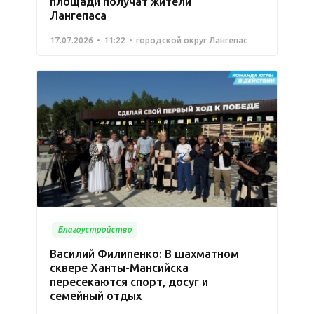
площади получат жители
Лангепаса
17.07.2026
11:22
городской округ Лангепас
Благоустройство
Василий Филипенко: В шахматном
сквере Ханты-Мансийска
пересекаются спорт, досуг и
семейный отдых