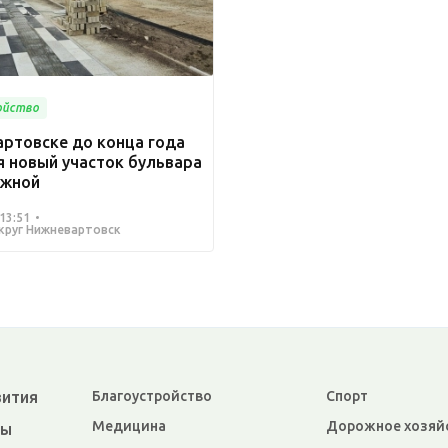
ойство
артовске до конца года
я новый участок бульвара
ежной
13:51
круг Нижневартовск
вития
Благоустройство
Спорт
Медицина
Дорожное хозяй
ры