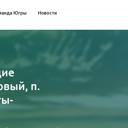
манда Югры
Новости
щие
овый, п.
ты-