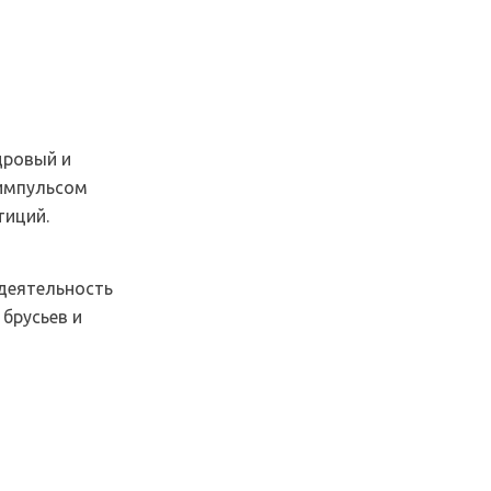
дровый и
 импульсом
тиций.
деятельность
 брусьев и