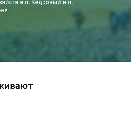
йств в п. Кедровый и п.
она
рживают