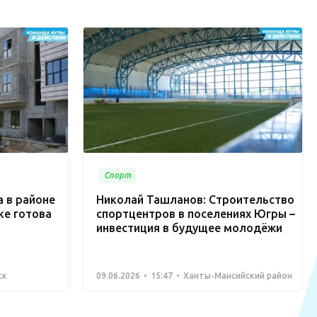
Спорт
 в районе
Николай Ташланов: Строительство
ке готова
спортцентров в поселениях Югры –
инвестиция в будущее молодёжи
ск
09.06.2026
15:47
Ханты-Мансийский район