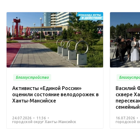
Благоустройство
Благоустр
Активисты «Единой России»
Василий 
оценили состояние велодорожек в
сквере Х
Ханты-Мансийске
пересекаю
семейный
24.07.2026
11:36
16.07.2026
городской округ Ханты-Мансийск
городской о