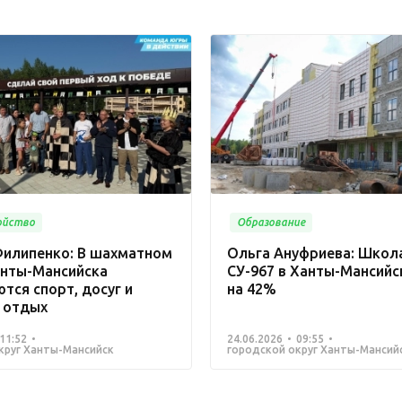
ойство
Образование
Филипенко: В шахматном
Ольга Ануфриева: Школа
анты-Мансийска
СУ-967 в Ханты-Мансийс
тся спорт, досуг и
на 42%
 отдых
11:52
24.06.2026
09:55
круг Ханты-Мансийск
городской округ Ханты-Мансий