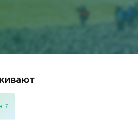
рживают
+17