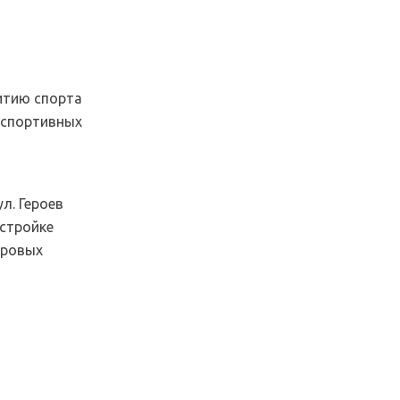
итию спорта
 спортивных
л. Героев
стройке
оровых