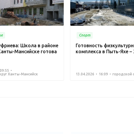
ие
Спорт
уфриева: Школа в районе
Готовность физкультурн
Ханты-Мансийске готова
комплекса в Пыть-Яхе –
09:55
круг Ханты-Мансийск
13.04.2026
16:09
городской 