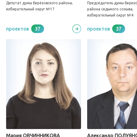
Депутат думы Берёзовского района,
Председатель думы Березо
избирательный округ №17
района седьмого созыва,
избирательный округ №4
проектов
37
проектов
37
Мария ОВЧИННИКОВА
Александр ПОЛУЯН