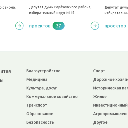
Депутат думы Берёзовского района,
о района,
Депутат думы
избирательный округ №15
избирательн
проектов
37
проектов
вития
Благоустройство
Спорт
Медицина
Дорожное хозяй
ры
Культура, досуг
Историческая па
Коммунальное хозяйство
Жилье
Транспорт
Инвестиционный
Образование
Агропромышленн
Безопасность
Другое