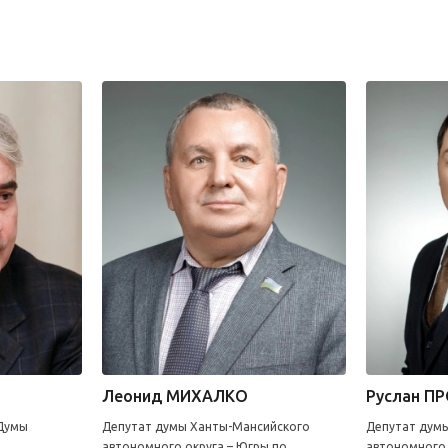
Леонид МИХАЛКО
Руслан П
 Думы
Депутат думы Ханты-Мансийского
Депутат дум
автономного округа – Югры по
автономного 