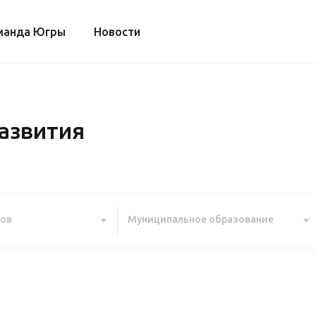
манда Югры
Новости
азвития
ров
Муниципальное образование