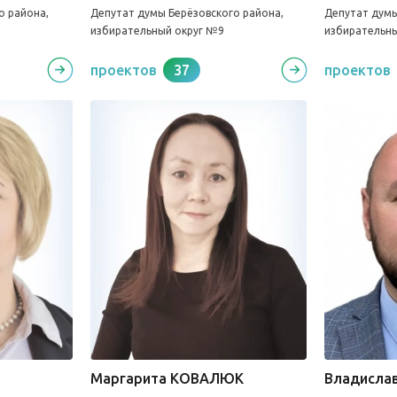
о района,
Депутат думы Берёзовского района,
Депутат думы
избирательный округ №9
избирательн
проектов
37
проектов
Маргарита КОВАЛЮК
Владисла