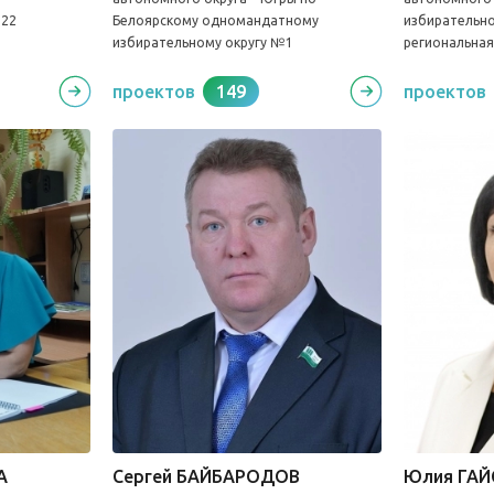
222
Белоярскому одномандатному
избирательно
избирательному округу №1
региональная
проектов
149
проектов
А
Сергей БАЙБАРОДОВ
Юлия ГАЙ