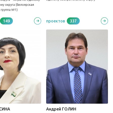
му округа (Белоярская
 группа №1)
149
проектов
337
СИНА
Андрей ГОЛИН