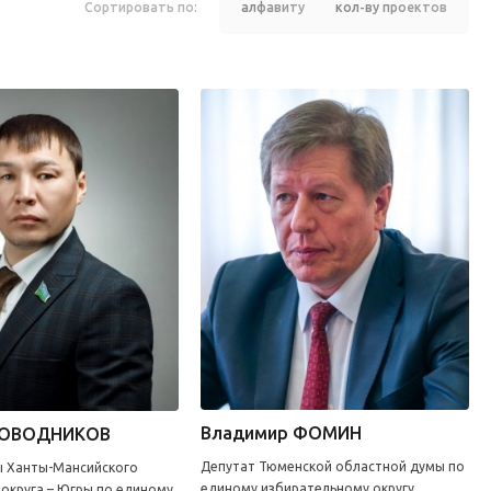
Сортировать по:
алфавиту
кол-ву проектов
Владимир ФОМИН
РОВОДНИКОВ
Депутат Тюменской областной думы по
ы Ханты-Мансийского
единому избирательному округу
округа – Югры по единому