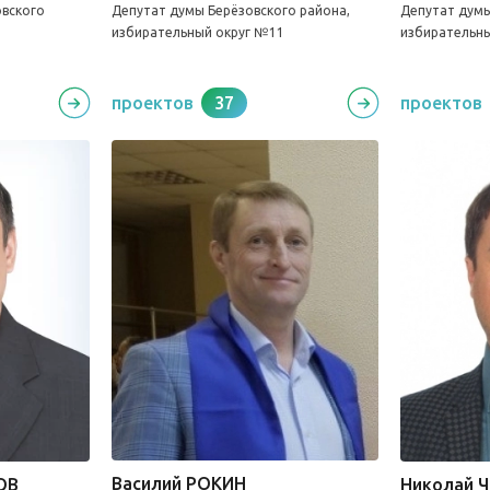
вского
Депутат думы Берёзовского района,
Депутат думы
избирательный округ №11
избирательн
проектов
37
проектов
Василий РОКИН
ОВ
Николай 