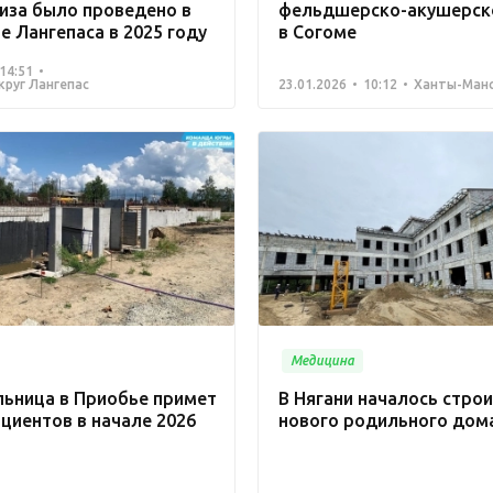
иза было проведено в
фельдшерско-акушерско
 Лангепаса в 2025 году
в Согоме
14:51
круг Лангепас
23.01.2026
10:12
Ханты-Манс
Медицина
льница в Приобье примет
В Нягани началось стро
циентов в начале 2026
нового родильного дом