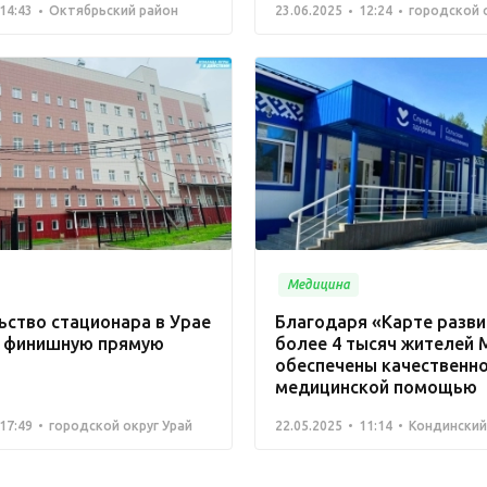
14:43
Октябрьский район
23.06.2025
12:24
городской 
Медицина
ьство стационара в Урае
Благодаря «Карте разв
 финишную прямую
более 4 тысяч жителей
обеспечены качественн
медицинской помощью
17:49
городской округ Урай
22.05.2025
11:14
Кондинский