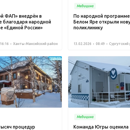
Медицина
й ФАП» внедрён в
По народной программе
е благодаря народной
Белом Яре открыли нов
е «Единой России»
поликлинику
16:16
Ханты-Мансийский район
13.02.2026
08:49
Сургутский
Медицина
тысяч процедур
Команда Югры оценила 