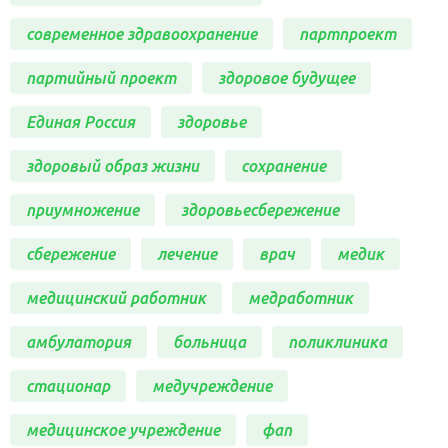
современное здравоохранение
партпроект
партийный проект
здоровое будущее
Единая Россия
здоровье
здоровый образ жизни
сохранение
приумножение
здоровьесбережение
сбережение
лечение
врач
медик
медицинский работник
медработник
амбулатория
больница
поликлиника
стационар
медучреждение
медицинское учреждение
фап