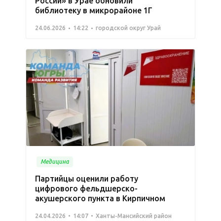
России» в Урае обновили
библиотеку в микрорайоне 1Г
24.06.2026
14:22
городской округ Урай
Медицина
Партийцы оценили работу
цифрового фельдшерско-
акушерского пункта в Кирпичном
24.04.2026
14:07
Ханты-Мансийский район