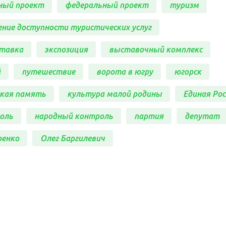
ный проект
федеральный проект
туризм
ние доступности туристических услуг
тавка
экспозиция
выставочный комплекс
й
путешествие
ворота в югру
югорск
ская память
культура малой родины
Единая Рос
оль
народный контроль
партия
депутат
ренко
Олег Баргилевич