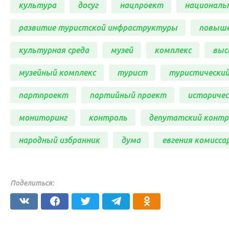
культура
досуг
нацпроект
националь
развитие туристской инфраструктуры
повыше
культурная среда
музей
комплекс
выс
музейный комплекс
турист
туристически
партпроект
партийный проект
историче
мониторинг
контроль
депутатский контр
народный избранник
дума
евгения комисса
Поделиться: