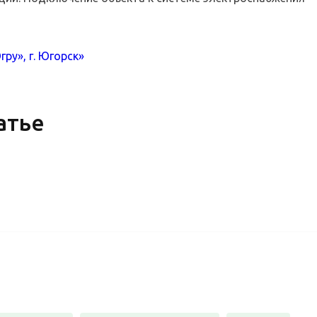
ру», г. Югорск»
атье