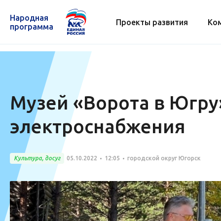
Народная
Проекты развития
Ко
программа
Музей «Ворота в Югру
электроснабжения
Культура, досуг
05.10.2022
12:05
городской округ Югорск