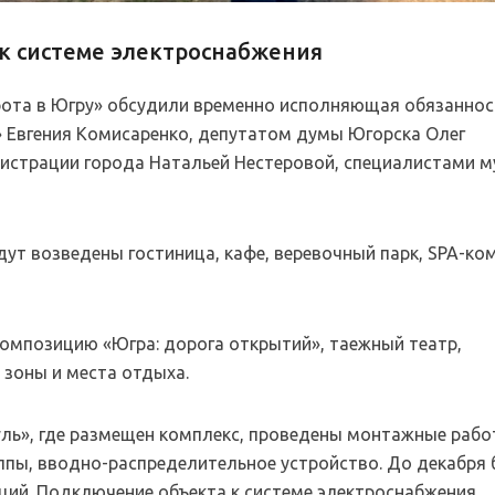
к системе электроснабжения
рота в Югру» обсудили временно исполняющая обязаннос
» Евгения Комисаренко, депутатом думы Югорска Олег
истрации города Натальей Нестеровой, специалистами м
ут возведены гостиница, кафе, веревочный парк, SPA-ком
омпозицию «Югра: дорога открытий», таежный театр,
 зоны и места отдыха.
ль», где размещен комплекс, проведены монтажные рабо
уппы, вводно-распределительное устройство. До декабря 
ций. Подключение объекта к системе электроснабжения