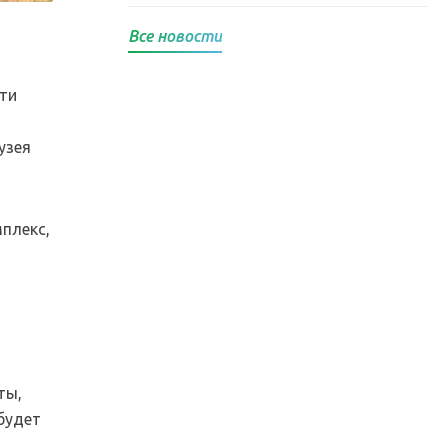
Все новости
ти
узея
плекс,
ты,
будет