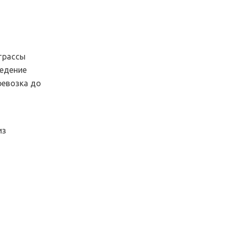
трассы
ведение
ревозка до
из