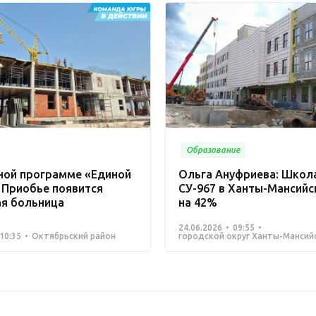
Образование
ной программе «Единой
Ольга Ануфриева: Школа
 Приобье появится
СУ-967 в Ханты-Мансийс
ая больница
на 42%
24.06.2026
09:55
10:35
Октябрьский район
городской округ Ханты-Мансий