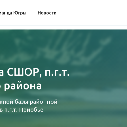
манда Югры
Новости
 СШОР, п.г.т.
 района
жной базы районной
 п.г.т. Приобье