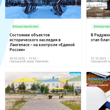
Благоустройство
Благоустр
Состояние объектов
В Радужн
исторического наследия в
этап бла
Лангепасе – на контроле «Единой
России»
26.02.2026
15:30
23.10.2025
городской округ Лангепас
городской о