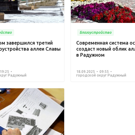
ойство
Благоустройство
ом завершился третий
Современная система о
гоустройства аллеи Славы
создаст новый облик ал
в Радужном
19:25
18.09.2025
09:55
круг Радужный
городской округ Радужный