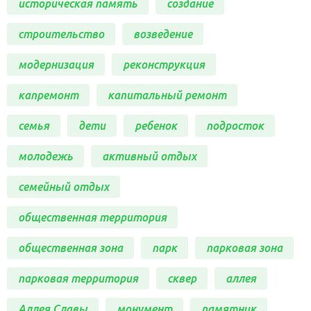
историческая память
создание
строительство
возведение
модернизация
реконструкция
капремонт
капитальный ремонт
семья
дети
ребенок
подросток
молодежь
активный отдых
семейный отдых
общественная территория
общественная зона
парк
парковая зона
парковая территория
сквер
аллея
Аллея Славы
монумент
памятник