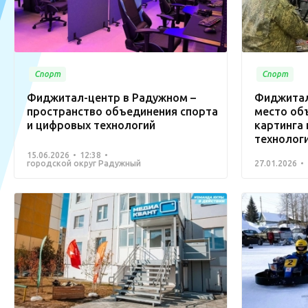
Спорт
Спорт
Фиджитал-центр в Радужном –
Фиджитал
пространство объединения спорта
место об
и цифровых технологий
картинга
технолог
15.06.2026
12:38
городской округ Радужный
27.01.2026