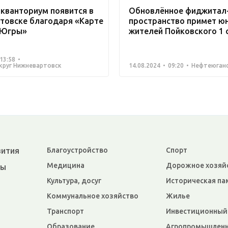
 кванториум появится в
Обновлённое фиджитал
товске благодаря «Карте
пространство примет ю
 Югры»
жителей Пойковского 1 
13:58
круг Нижневартовск
14.08.2024
09:20
Нефтеюганс
вития
Благоустройство
Спорт
Медицина
Дорожное хозяй
ры
Культура, досуг
Историческая па
Коммунальное хозяйство
Жилье
Транспорт
Инвестиционный
Образование
Агропромышленн