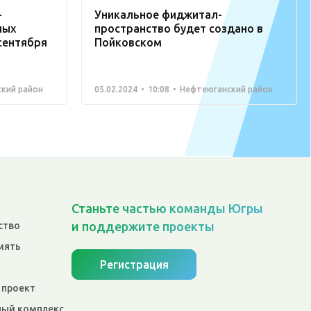
-
Уникальное фиджитал-
ных
пространство будет создано в
сентября
Пойковском
кий район
05.02.2024
10:08
Нефтеюганский район
Станьте частью команды Югры
и поддержите проекты
ство
мять
Регистрация
 проект
ый комплекс