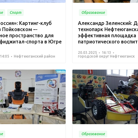
ие
Спорт
Образование
оссия»: Картинг-клуб
Александр Зеленский: Д
в Пойковском –­
технопарк Нефтеюганска
ное пространство для
эффективная площадка
 фиджитал-спорта в Югре
патриотического воспит
20.03.2025
16:13
14:05
Нефтеюганский район
городской округ Нефтеюганск
ие
Образование