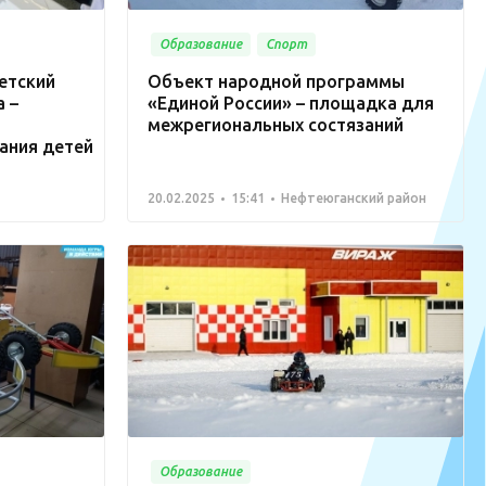
Образование
Спорт
етский
Объект народной программы
 –
«Единой России» – площадка для
межрегиональных состязаний
ания детей
20.02.2025
15:41
Нефтеюганский район
Образование