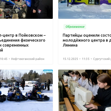
Образование
-центр в Пойковском –
Партийцы оценили сост
ъединения физического
молодёжного центра в 
 и современных
Лямина
ий
10:45
Нефтеюганский район
15.12.2025
11:35
Сургутский