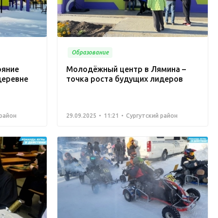
Образование
ояние
Молодёжный центр в Лямина –
деревне
точка роста будущих лидеров
 район
29.09.2025
11:21
Сургутский район