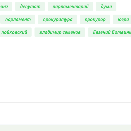
инг
депутат
парламентарий
дума
парламент
прокуратура
прокурор
югра
пойковский
владимир семенов
Евгений Ботвин