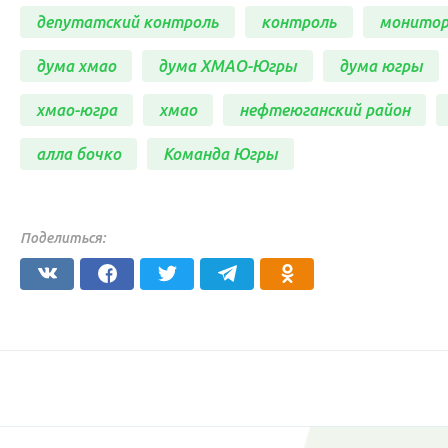
депутатский контроль
контроль
монитор
дума хмао
дума ХМАО-Югры
дума югры
хмао-югра
хмао
нефтеюганский район
алла бочко
Команда Югры
Поделиться: