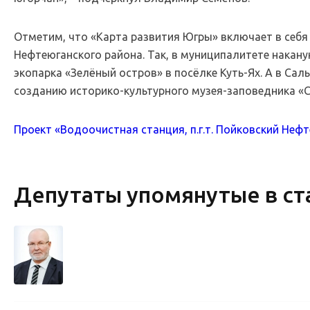
Отметим, что «Карта развития Югры» включает в себя
Нефтеюганского района. Так, в муниципалитете накан
экопарка «Зелёный остров» в посёлке Куть-Ях. А в Са
созданию историко-культурного музея-заповедника «
Проект «Водоочистная станция, п.г.т. Пойковский Неф
Депутаты упомянутые в ст