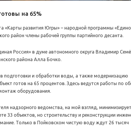
готовы на 65%
та «Карты развития Югры» – народной программы «Един
ого район члены рабочей группы партийного десанта.
Единая Россия» в думе автономного округа Владимир Семё
анского района Алла Бочко.
ов подготовки и обработки воды, а также модернизацию
ъект готов на 65 процентов. Здесь ведутся работы по об
 монтаж оборудования.
еля надзорного ведомства, на мой взгляд, минимизирует
ете 33 объектов, но строительству и реконструкции инже
мание. Только в Пойковском чистую воду ждут 26 тысяч