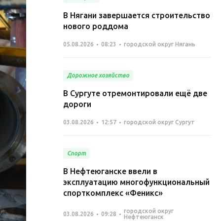
В Нягани завершается строительство
нового роддома
05.08.2026
08:23
городской округ Нягань
Дорожное хозяйство
В Сургуте отремонтировали ещё две
дороги
03.08.2026
12:57
городской округ Сургут
Спорт
В Нефтеюганске ввели в
эксплуатацию многофункциональный
спорткомплекс «Феникс»
городской округ
03.08.2026
09:28
Нефтеюганск