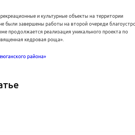
 рекреационные и культурные объекты на территории
уне были завершены работы на второй очереди благоустр
лыме продолжается реализация уникального проекта по
Священная кедровая роща».
теюганского района»
атье