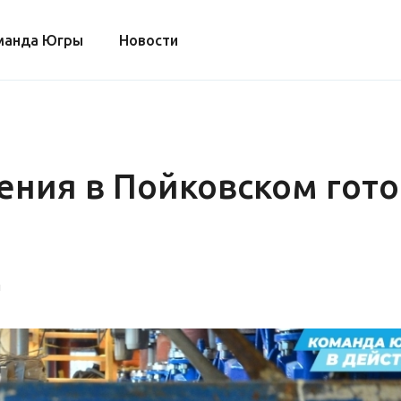
манда Югры
Новости
ния в Пойковском гото
н