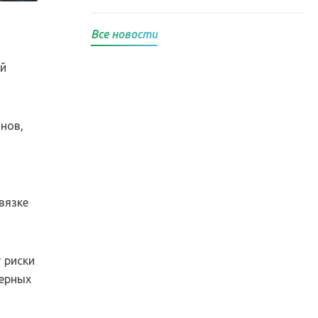
Все новости
ой
нов,
вязке
 риски
нерных