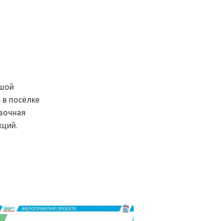
ьшой
 в посёлке
овочная
кций.