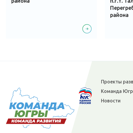
района
п.г.т. Та
Перегре
района
Проекты раз
Команда Юг
Новости