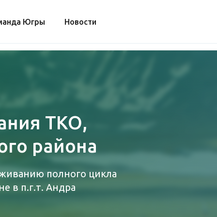
манда Югры
Новости
ания ТКО,
кого района
еживанию полного цикла
 в п.г.т. Андра