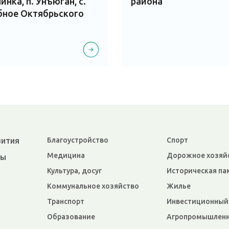
линка, п. Унъюган, с.
района
бное Октябрьского
вития
Благоустройство
Спорт
Медицина
Дорожное хозяй
ры
Культура, досуг
Историческая па
Коммунальное хозяйство
Жилье
Транспорт
Инвестиционный
Образование
Агропромышленн