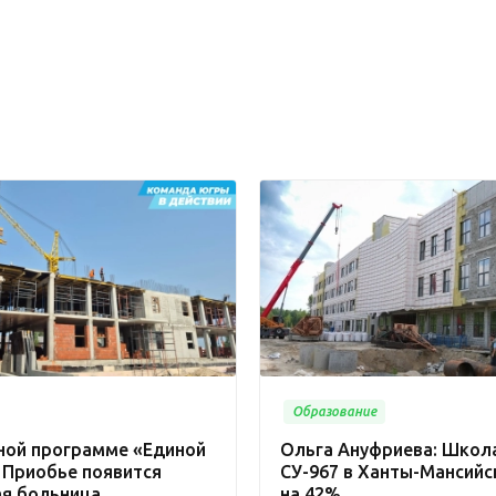
Образование
ной программе «Единой
Ольга Ануфриева: Школа
 Приобье появится
СУ-967 в Ханты-Мансийс
ая больница
на 42%