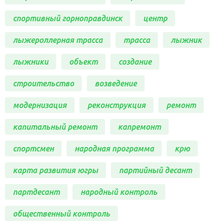
спортивный горноправдинск
центр
лыжероллерная трасса
трасса
лыжник
лыжники
объект
создание
строительство
возведение
модернизация
реконструкция
ремонт
капитальный ремонт
капремонт
спортсмен
народная программа
крю
карта развития югры
партийный десант
партдесант
народный контроль
общественный контроль