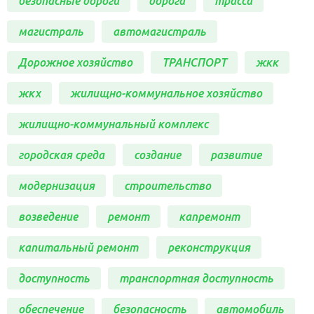
безопасные дороги
дорога
трасса
магистраль
автомагистраль
Дорожное хозяйство
ТРАНСПОРТ
жкк
жкх
жилищно-коммунальное хозяйство
жилищно-коммунальный комплекс
городская среда
создание
развитие
модернизация
строительство
возведение
ремонт
капремонт
капитальный ремонт
реконструкция
доступность
транспортная доступность
обеспечение
безопасность
автомобиль