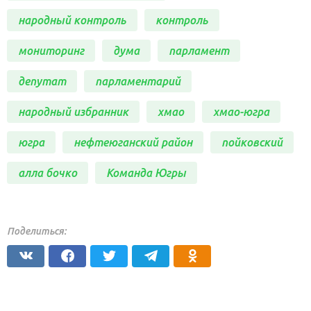
народный контроль
контроль
мониторинг
дума
парламент
депутат
парламентарий
народный избранник
хмао
хмао-югра
югра
нефтеюганский район
пойковский
алла бочко
Команда Югры
Поделиться: