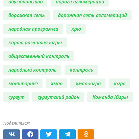
обустройство
дороги агломераций
дорожная сеть
дорожная сеть агломераций
народная программа
крю
карта развития югры
общественный контроль
народный контроль
контроль
мониторинг
хмао
хмао-югра
югра
сургут
сургутский район
Команда Югры
Поделиться: