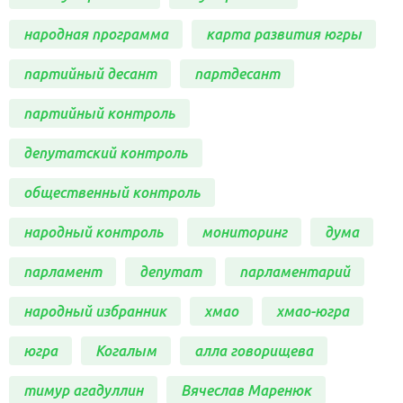
народная программа
карта развития югры
партийный десант
партдесант
партийный контроль
депутатский контроль
общественный контроль
народный контроль
мониторинг
дума
парламент
депутат
парламентарий
народный избранник
хмао
хмао-югра
югра
Когалым
алла говорищева
тимур агадуллин
Вячеслав Маренюк