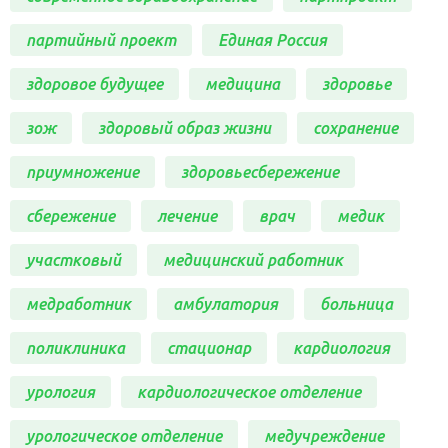
партийный проект
Единая Россия
здоровое будущее
медицина
здоровье
зож
здоровый образ жизни
сохранение
приумножение
здоровьесбережение
сбережение
лечение
врач
медик
участковый
медицинский работник
медработник
амбулатория
больница
поликлиника
стационар
кардиология
урология
кардиологическое отделение
урологическое отделение
медучреждение