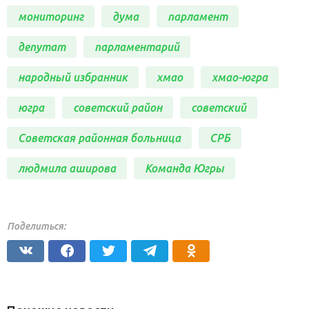
мониторинг
дума
парламент
депутат
парламентарий
народный избранник
хмао
хмао-югра
югра
советский район
советский
Советская районная больница
СРБ
людмила аширова
Команда Югры
Поделиться: