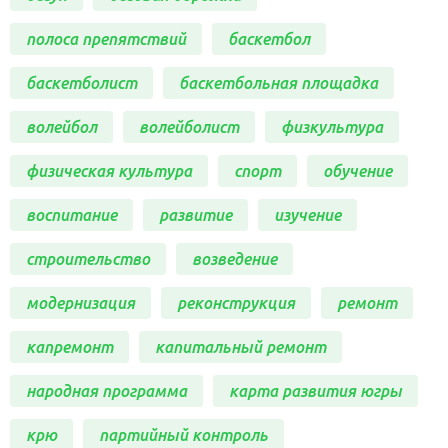
полоса препятствий
баскетбол
баскетболист
баскетбольная площадка
волейбол
волейболист
физкультура
физическая культура
спорт
обучение
воспитание
развитие
изучение
строительство
возведение
модернизация
реконструкция
ремонт
капремонт
капитальный ремонт
народная программа
карта развития югры
крю
партийный контроль