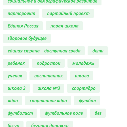
социальное и демографическое развитие
партпроект
партийный проект
Единая Россия
новая школа
здоровое будущее
единая страна – доступная среда
дети
ребенок
подросток
молодежь
ученик
воспитанник
школа
школа 3
школа №3
спортядро
ядро
спортивное ядро
футбол
футболист
футбольное поле
бег
бегун
беговая дорожка