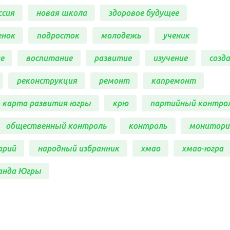
ссия
новая школа
здоровое будущее
енок
подросток
молодежь
ученик
е
воспитание
развитие
изучение
созд
реконструкция
ремонт
капремонт
карта развития югры
крю
партийный контро
общественный контроль
контроль
монитори
арий
народный избранник
хмао
хмао-югра
анда Югры