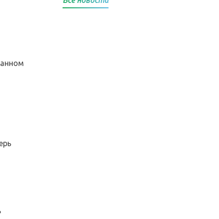
Все новости
данном
ерь
ь