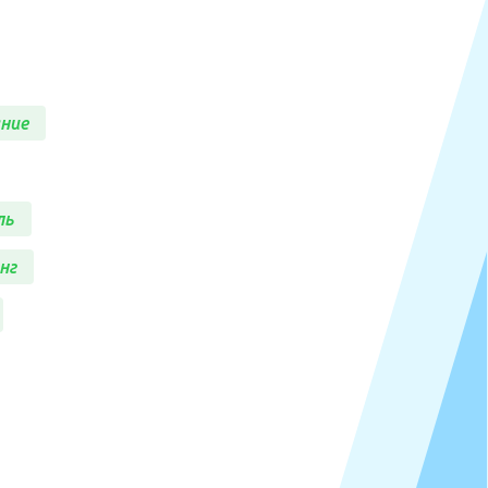
ание
ль
нг