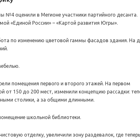
ы №4 оценили в Мегионе участники партийного десанта.
мой «Единой России» – «Картой развития Югры».
абота по изменению цветовой гаммы фасадов здания. На 
ий.
мебелью.
рели помещения первого и второго этажей. На первом
 от 150 до 200 мест, изменили концепцию рассадки: теп
нными столики, а за общими длинными.
 помещение школьной библиотеки.
истовую отделку, увеличили зону раздевалок, где тепер