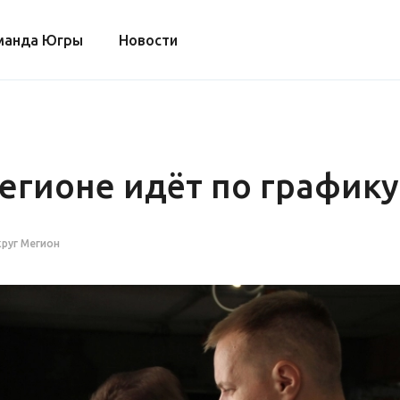
манда Югры
Новости
гионе идёт по графику
руг Мегион