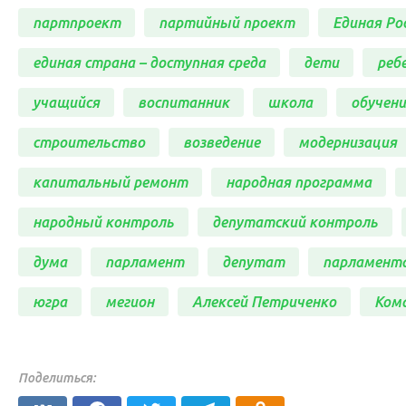
партпроект
партийный проект
Единая Ро
единая страна – доступная среда
дети
реб
учащийся
воспитанник
школа
обучени
строительство
возведение
модернизация
капитальный ремонт
народная программа
народный контроль
депутатский контроль
дума
парламент
депутат
парламент
югра
мегион
Алексей Петриченко
Ком
Поделиться: