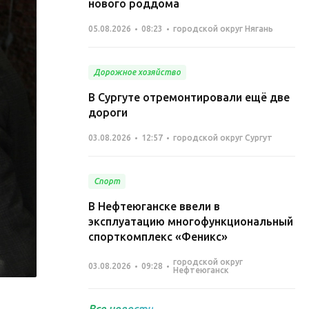
нового роддома
05.08.2026
08:23
городской округ Нягань
Дорожное хозяйство
В Сургуте отремонтировали ещё две
дороги
03.08.2026
12:57
городской округ Сургут
Спорт
В Нефтеюганске ввели в
эксплуатацию многофункциональный
спорткомплекс «Феникс»
городской округ
03.08.2026
09:28
Нефтеюганск