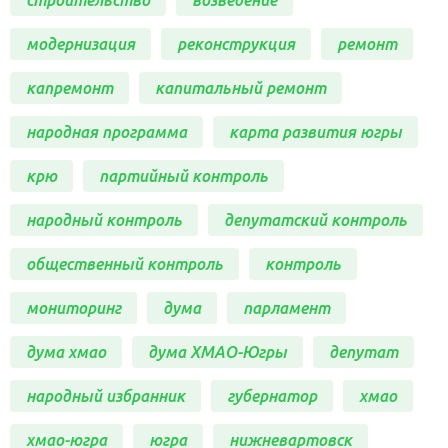
строительство
возведение
модернизация
реконструкция
ремонт
капремонт
капитальный ремонт
народная программа
карта развития югры
крю
партийный контроль
народный контроль
депутатский контроль
общественный контроль
контроль
мониторинг
дума
парламент
дума хмао
дума ХМАО-Югры
депутат
народный избранник
губернатор
хмао
хмао-югра
югра
нижневартовск