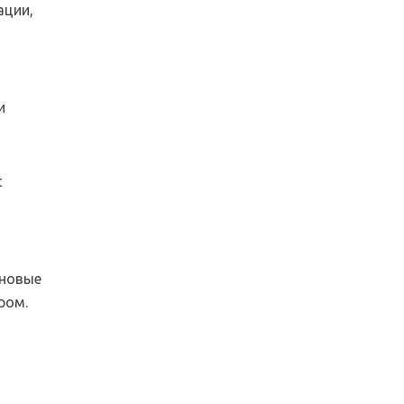
ации,
и
с
 новые
ром.