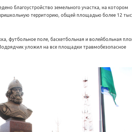
едено благоустройство земельного участка, на котором
 пришкольную территорию, общей площадью более 12 ты
жка, футбольное поле, баскетбольная и волейбольная пл
. Подрядчик уложил на все площадки травмобезопасное