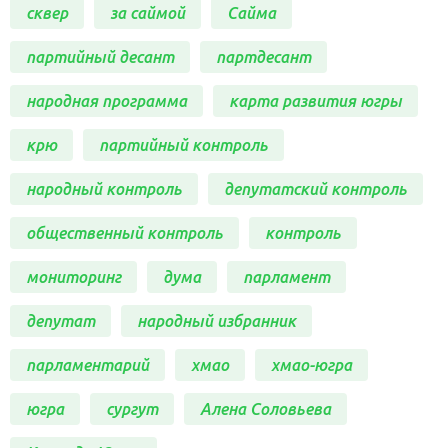
сквер
за саймой
Сайма
партийный десант
партдесант
народная программа
карта развития югры
крю
партийный контроль
народный контроль
депутатский контроль
общественный контроль
контроль
мониторинг
дума
парламент
депутат
народный избранник
парламентарий
хмао
хмао-югра
югра
сургут
Алена Соловьева