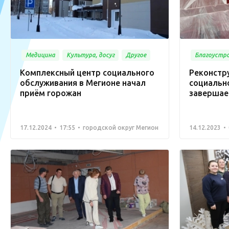
Медицина
Культура, досуг
Другое
Благоустр
Комплексный центр социального
Реконстр
обслуживания в Мегионе начал
социальн
приём горожан
завершае
17.12.2024
17:55
городской округ Мегион
14.12.2023