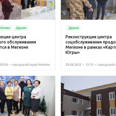
ойство
Другое
Другое
укция центра
Реконструкция центра
ого обслуживания
соцобслуживания продо
тся в Мегионе
Мегионе в рамках «Карт
Югры»
09:54
городской округ Мегион
29.08.2023
13:15
городской 