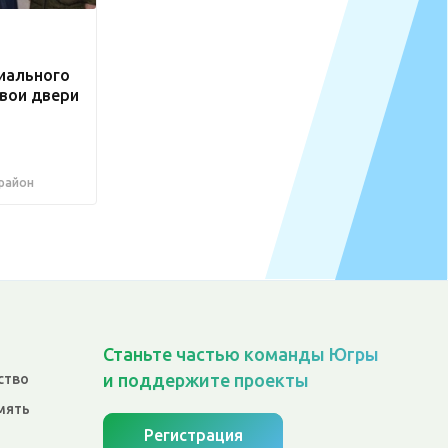
иального
вои двери
 район
Станьте частью команды Югры
и поддержите проекты
ство
мять
Регистрация