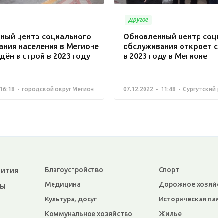
Другое
ный центр социального
Обновленный центр соц
ания населения в Мегионе
обслуживания откроет с
дён в строй в 2023 году
в 2023 году в Мегионе
16:18
городской округ Мегион
07.12.2022
11:48
Сургутский
вития
Благоустройство
Спорт
Медицина
Дорожное хозяй
ры
Культура, досуг
Историческая па
Коммунальное хозяйство
Жилье