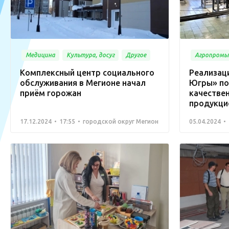
Медицина
Культура, досуг
Другое
Агропромы
Комплексный центр социального
Реализац
обслуживания в Мегионе начал
Югры» по
приём горожан
качестве
продукци
17.12.2024
17:55
городской округ Мегион
05.04.2024