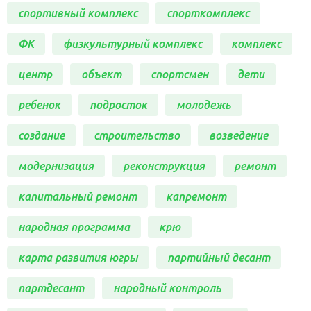
спортивный комплекс
спорткомплекс
ФК
физкультурный комплекс
комплекс
центр
объект
спортсмен
дети
ребенок
подросток
молодежь
создание
строительство
возведение
модернизация
реконструкция
ремонт
капитальный ремонт
капремонт
народная программа
крю
карта развития югры
партийный десант
партдесант
народный контроль