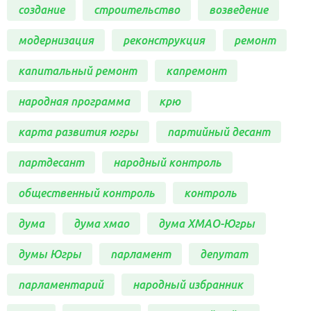
создание
строительство
возведение
модернизация
реконструкция
ремонт
капитальный ремонт
капремонт
народная программа
крю
карта развития югры
партийный десант
партдесант
народный контроль
общественный контроль
контроль
дума
дума хмао
дума ХМАО-Югры
думы Югры
парламент
депутат
парламентарий
народный избранник