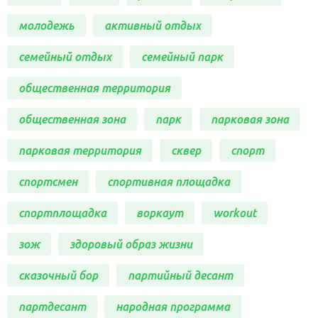
молодежь
активный отдых
семейный отдых
семейный парк
общественная территория
общественная зона
парк
парковая зона
парковая территория
сквер
спорт
спортсмен
спортивная площадка
спортплощадка
воркаут
workout
зож
здоровый образ жизни
сказочный бор
партийный десант
партдесант
народная программа